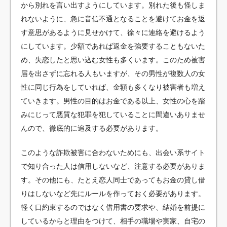
から別れを言い出すようにしています。別れた後も怪しま
れないように、急に音信不通となることを避けてお金を返
す意思があるように見せかけて、徐々に連絡を避けるよう
にしています。少額であれば返金を強要することもないた
め、失恋したと思い込む女性も多くいます。このため被害
届を出さずに忘れる人もいますが、その男性が複数人の女
性に同じ行為をしていれば、金額も多くなり被害者も増え
ていきます。男性の目的はお金である以上、女性の心を踏
みにじって悪質な犯罪を犯していることに間違いありませ
んので、徹底的に追及する必要があります。
このような詐欺被害に合わないためにも、出会い系サイト
で知り合った人は信用しないなど、注意する必要がありま
す。その他にも、たとえ恋人同士であってもお金の貸し借
りはしないなど先にルールを作っておく必要があります。
軽く口約束するのではなく借用書の要求や、結婚を前提に
しているからと理由をつけて、相手の職場や実家、自宅の