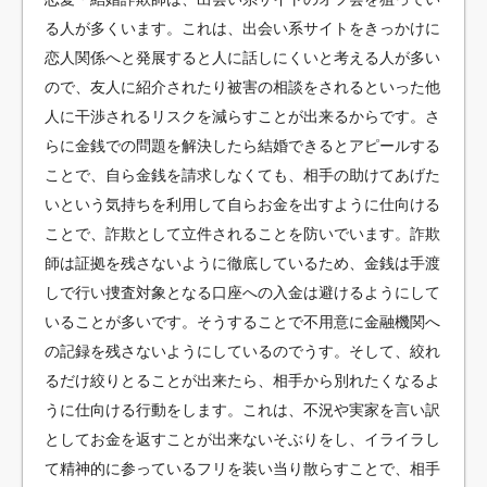
る人が多くいます。これは、出会い系サイトをきっかけに
恋人関係へと発展すると人に話しにくいと考える人が多い
ので、友人に紹介されたり被害の相談をされるといった他
人に干渉されるリスクを減らすことが出来るからです。さ
らに金銭での問題を解決したら結婚できるとアピールする
ことで、自ら金銭を請求しなくても、相手の助けてあげた
いという気持ちを利用して自らお金を出すように仕向ける
ことで、詐欺として立件されることを防いでいます。詐欺
師は証拠を残さないように徹底しているため、金銭は手渡
しで行い捜査対象となる口座への入金は避けるようにして
いることが多いです。そうすることで不用意に金融機関へ
の記録を残さないようにしているのでうす。そして、絞れ
るだけ絞りとることが出来たら、相手から別れたくなるよ
うに仕向ける行動をします。これは、不況や実家を言い訳
としてお金を返すことが出来ないそぶりをし、イライラし
て精神的に参っているフリを装い当り散らすことで、相手