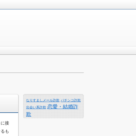
なりすましメール詐欺
パチンコ詐欺
恋愛・結婚詐
出会い系詐欺
欺
トに接
なるも