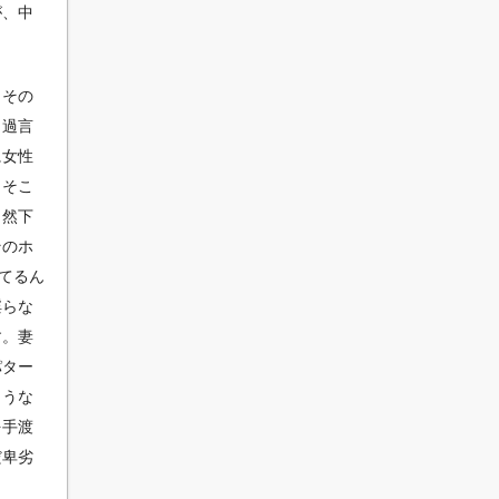
が、中
。その
も過言
に女性
。そこ
当然下
そのホ
てるん
淫らな
す。妻
パター
ような
を手渡
だ卑劣