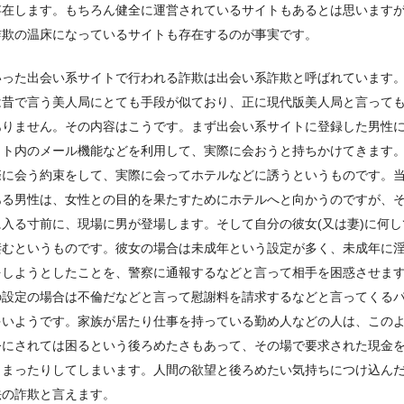
存在します。もちろん健全に運営されているサイトもあるとは思います
詐欺の温床になっているサイトも存在するのが事実です。
いった出会い系サイトで行われる詐欺は出会い系詐欺と呼ばれています
は昔で言う美人局にとても手段が似ており、正に現代版美人局と言って
ありません。その内容はこうです。まず出会い系サイトに登録した男性
イト内のメール機能などを利用して、実際に会おうと持ちかけてきます
際に会う約束をして、実際に会ってホテルなどに誘うというものです。
ある男性は、女性との目的を果たすためにホテルへと向かうのですが、
に入る寸前に、現場に男が登場します。そして自分の彼女(又は妻)に何し
凄むというものです。彼女の場合は未成年という設定が多く、未成年に
をしようとしたことを、警察に通報するなどと言って相手を困惑させま
の設定の場合は不倫だなどと言って慰謝料を請求するなどと言ってくる
多いようです。家族が居たり仕事を持っている勤め人などの人は、この
公にされては困るという後ろめたさもあって、その場で要求された現金
しまったりしてしまいます。人間の欲望と後ろめたい気持ちにつけ込ん
法の詐欺と言えます。