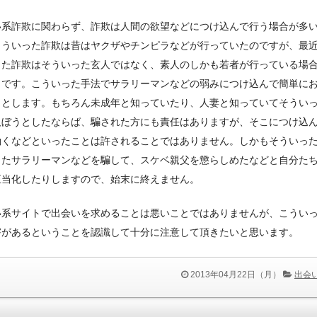
い系詐欺に関わらず、詐欺は人間の欲望などにつけ込んで行う場合が多
こういった詐欺は昔はヤクザやチンピラなどが行っていたのですが、最
った詐欺はそういった玄人ではなく、素人のしかも若者が行っている場
うです。こういった手法でサラリーマンなどの弱みにつけ込んで簡単に
うとします。もちろん未成年と知っていたり、人妻と知っていてそうい
及ぼうとしたならば、騙された方にも責任はありますが、そこにつけ込
働くなどといったことは許されることではありません。しかもそういっ
したサラリーマンなどを騙して、スケベ親父を懲らしめたなどと自分た
正当化したりしますので、始末に終えません。
い系サイトで出会いを求めることは悪いことではありませんが、こうい
害があるということを認識して十分に注意して頂きたいと思います。
2013年04月22日（月）
出会