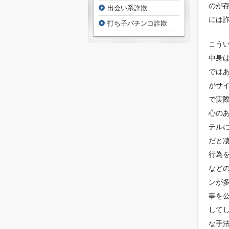
のが
出会い系詐欺
には
打ち子パチンコ詐欺
こう
中身
では
がサ
で実
心の
テル
だと
行為
など
ンが
事を
して
な手