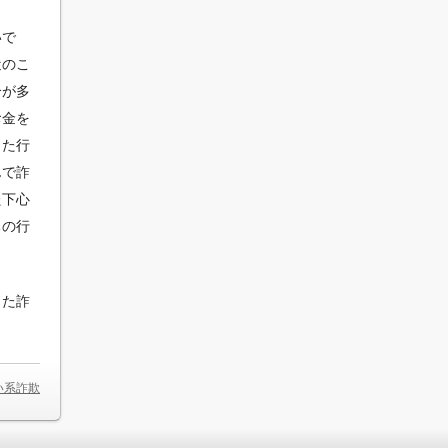
いで
近のこ
合が多
お金を
った行
んで詐
た下心
ちの行
った詐
い系詐欺