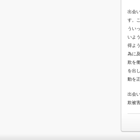
出会
す。
うい
いよ
得よ
為に
欺を
を出
動を
出会
欺被